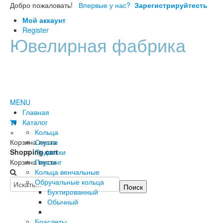
Добро пожаловать!
Впервые у нас?
Зарегистрируйтесть
Мой аккаунт
Register
Ювелирная фабрика
Диана
MENU
Главная
Каталог
×
Кольца
Корзина пуста
Серьги
Shopping cart
Подвески
Корзина пуста
Пирсинг
Кольца венчальные
Обручальные кольца
Бухтированный
Обычный
Браслеты