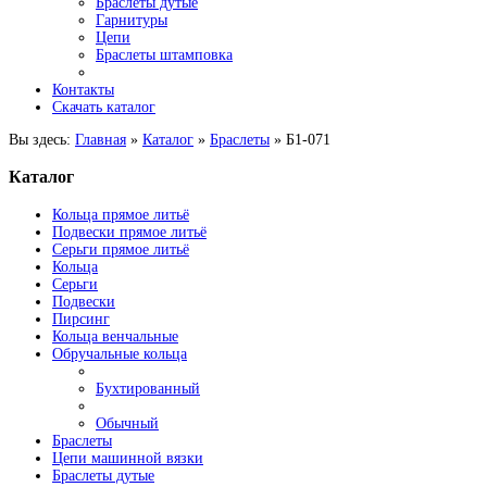
Браслеты дутые
Гарнитуры
Цепи
Браслеты штамповка
Контакты
Скачать каталог
Вы здесь:
Главная
»
Каталог
»
Браслеты
»
Б1-071
Каталог
Кольца прямое литьё
Подвески прямое литьё
Серьги прямое литьё
Кольца
Серьги
Подвески
Пирсинг
Кольца венчальные
Обручальные кольца
Бухтированный
Обычный
Браслеты
Цепи машинной вязки
Браслеты дутые