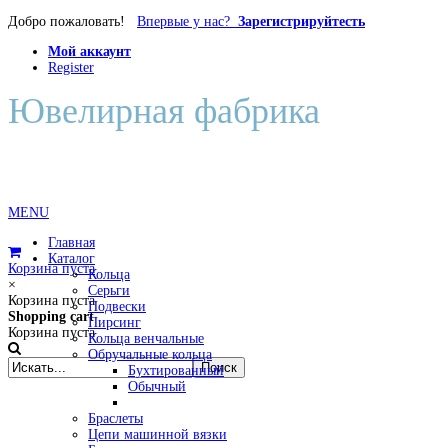
Добро пожаловать!
Впервые у нас?
Зарегистрируйтесть
Мой аккаунт
Register
Ювелирная фабрика
Диана
MENU
Главная
Каталог
Корзина пуста
Кольца
×
Серьги
Корзина пуста
Подвески
Shopping cart
Пирсинг
Корзина пуста
Кольца венчальные
Обручальные кольца
Бухтированный
Обычный
Браслеты
Цепи машинной вязки