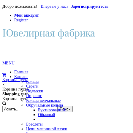
Добро пожаловать!
Впервые у нас?
Зарегистрируйтесть
Мой аккаунт
Register
Ювелирная фабрика
Диана
MENU
Главная
Каталог
Корзина пуста
Кольца
×
Серьги
Корзина пуста
Подвески
Shopping cart
Пирсинг
Корзина пуста
Кольца венчальные
Обручальные кольца
Бухтированный
Обычный
Браслеты
Цепи машинной вязки