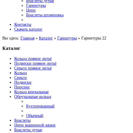
Браслеты дутые
Гарнитуры
Цепи
Браслеты штамповка
Контакты
Скачать каталог
Вы здесь:
Главная
»
Каталог
»
Гарнитуры
»
Гарнитуры 22
Каталог
Кольца прямое литьё
Подвески прямое литьё
Серьги прямое литьё
Кольца
Серьги
Подвески
Пирсинг
Кольца венчальные
Обручальные кольца
Бухтированный
Обычный
Браслеты
Цепи машинной вязки
Браслеты дутые