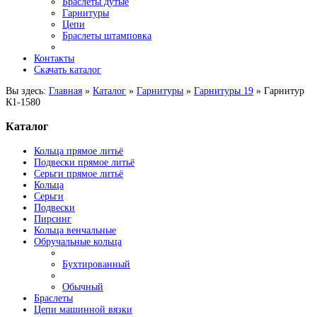
Браслеты дутые
Гарнитуры
Цепи
Браслеты штамповка
Контакты
Скачать каталог
Вы здесь:
Главная
»
Каталог
»
Гарнитуры
»
Гарнитуры 19
»
Гарнитур
К1-1580
Каталог
Кольца прямое литьё
Подвески прямое литьё
Серьги прямое литьё
Кольца
Серьги
Подвески
Пирсинг
Кольца венчальные
Обручальные кольца
Бухтированный
Обычный
Браслеты
Цепи машинной вязки