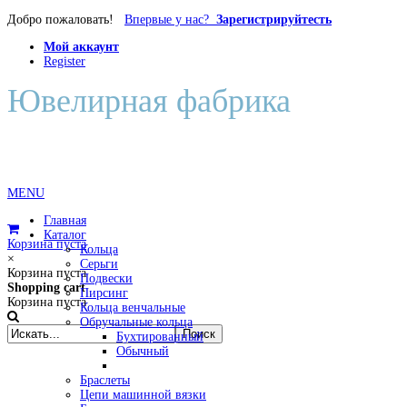
Добро пожаловать!
Впервые у нас?
Зарегистрируйтесть
Мой аккаунт
Register
Ювелирная фабрика
Диана
MENU
Главная
Каталог
Корзина пуста
Кольца
×
Серьги
Корзина пуста
Подвески
Shopping cart
Пирсинг
Корзина пуста
Кольца венчальные
Обручальные кольца
Бухтированный
Обычный
Браслеты
Цепи машинной вязки